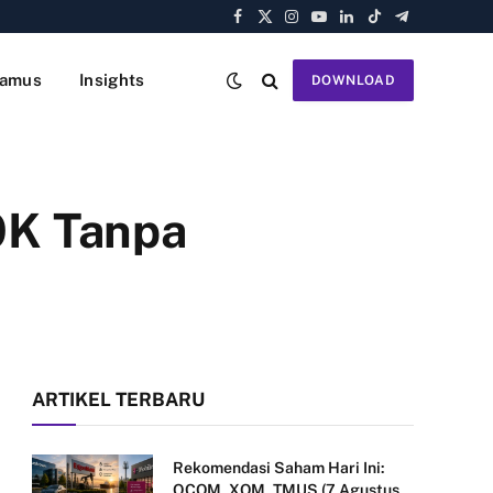
Facebook
X
Instagram
YouTube
LinkedIn
TikTok
Telegram
(Twitter)
amus
Insights
DOWNLOAD
50K Tanpa
ARTIKEL TERBARU
Rekomendasi Saham Hari Ini:
QCOM, XOM, TMUS (7 Agustus