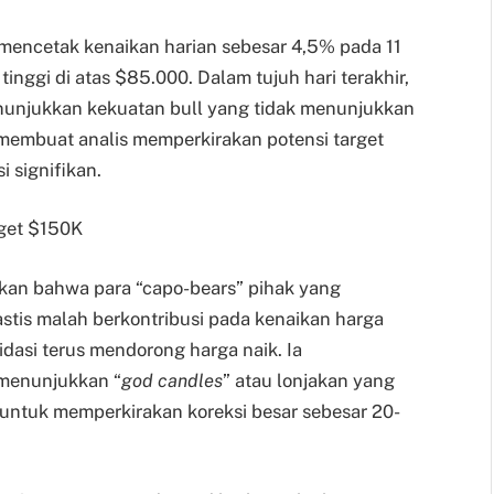
mencetak kenaikan harian sebesar 4,5% pada 11
nggi di atas $85.000. Dalam tujuh hari terakhir,
unjukkan kekuatan bull yang tidak menunjukkan
 membuat analis memperkirakan potensi target
i signifikan.
rget $150K
akan bahwa para “capo-bears” pihak yang
astis malah berkontribusi pada kenaikan harga
idasi terus mendorong harga naik. Ia
menunjukkan “
god candles
” atau lonjakan yang
at untuk memperkirakan koreksi besar sebesar 20-