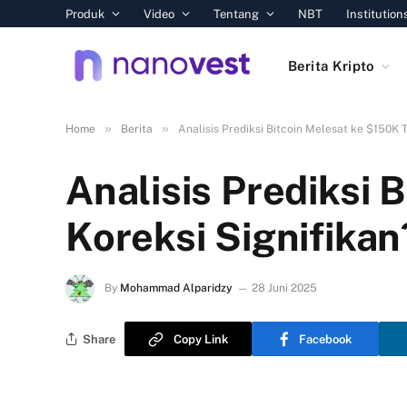
Produk
Video
Tentang
NBT
Institution
Berita Kripto
»
»
Home
Berita
Analisis Prediksi Bitcoin Melesat ke $150K 
Analisis Prediksi 
Koreksi Signifikan
By
Mohammad Alparidzy
28 Juni 2025
Share
Copy Link
Facebook