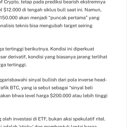
of Crypto, tetap pada prediksi bearish ekstremnya
l $12.000 di tengah siklus bull saat ini. Namun,
 $150.000 akan menjadi “puncak pertama” yang
alisis teknis bisa mengubah target seiring
 tertinggi berikutnya. Kondisi ini diperkuat
r derivatif, kondisi yang biasanya jarang terlihat
a tertinggi.
garisbawahi sinyal bullish dari pola inverse head-
fik BTC, yang ia sebut sebagai “sinyal beli
atakan bhwa level harga $200.000 atau lebih tinggi
leh investasi di ETF, bukan aksi spekulatif ritel.
 adalah ‘sticky’ dan membentuk lantai harga