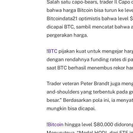
Salah satu capo-bears, trader Il Capo 
bahwa harga Bitcoin bisa turun ke leve
Bitcoindata21 optimistis bahwa level
dicapai BTC, sambil mencatat bahwa an
pergerakan harga.
!
BTC
pijakan kuat untuk mengejar harga
dengan rendahnya funding rates di pasa
saat BTC berhasil menembus rekor harg
Trader veteran Peter Brandt juga meng
and-shoulders yang terbentuk pada gra
besar.” Berdasarkan pola ini, ia meny
mungkin bisa dicapai.
!
Bitcoin
hingga level $80.000 didorong o
Menurutnya, “Modal HODL dari ETF ini