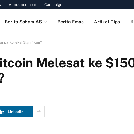
s
Announcement
Campaign
Berita Saham AS
Berita Emas
Artikel Tips
K
Tanpa Koreksi Signifikan?
Bitcoin Melesat ke $1
?
LinkedIn