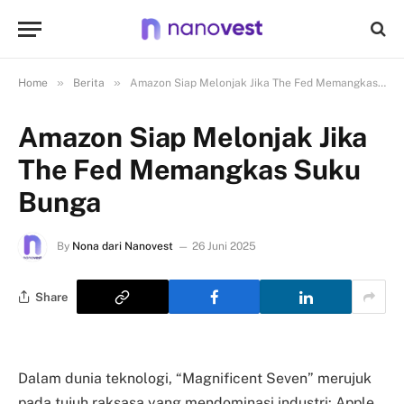
»
»
Home
Berita
Amazon Siap Melonjak Jika The Fed Memangkas Suku Bunga
Amazon Siap Melonjak Jika
The Fed Memangkas Suku
Bunga
By
Nona dari Nanovest
26 Juni 2025
Share
Dalam dunia teknologi, “Magnificent Seven” merujuk
pada tujuh raksasa yang mendominasi industri: Apple,