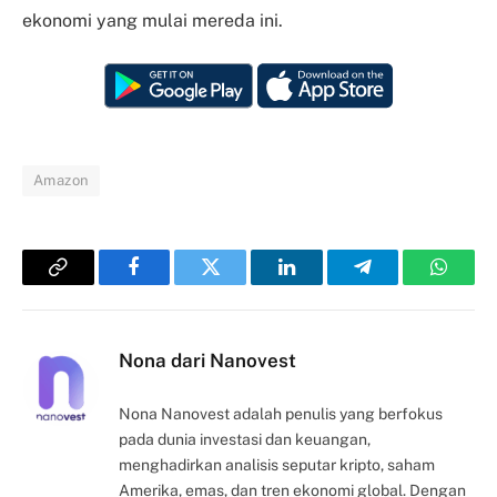
ekonomi yang mulai mereda ini.
Amazon
Copy
Facebook
Twitter
LinkedIn
Telegram
Whats
Link
Nona dari Nanovest
Nona Nanovest adalah penulis yang berfokus
pada dunia investasi dan keuangan,
menghadirkan analisis seputar kripto, saham
Amerika, emas, dan tren ekonomi global. Dengan