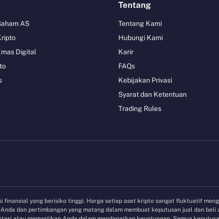
Tentang
 Saham AS
Tentang Kami
Kripto
Hubungi Kami
Emas Digital
Karir
to
FAQs
s
Kebijakan Privasi
Syarat dan Ketentuan
Trading Rules
 finansial yang berisiko tinggi. Harga setiap aset kripto sangat fluktuatif men
et Anda dan pertimbangan yang matang dalam membuat keputusan jual dan beli
vestasi atau memastikan Anda dalam mendapatkan keuntungan. Semua keputusan