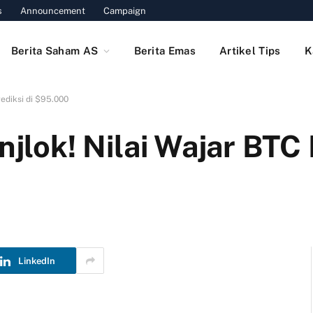
s
Announcement
Campaign
Berita Saham AS
Berita Emas
Artikel Tips
K
rediksi di $95.000
njlok! Nilai Wajar BTC
LinkedIn