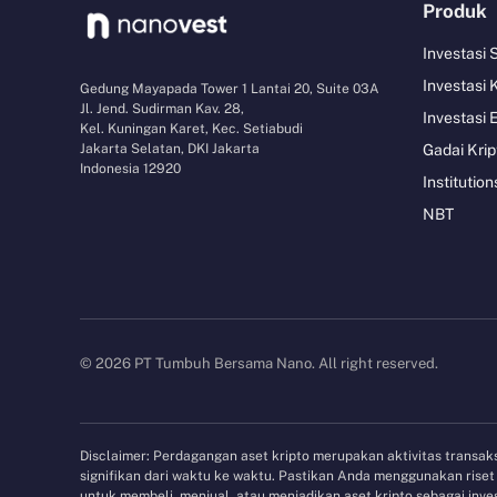
Produk
Investasi
Investasi 
Gedung Mayapada Tower 1 Lantai 20, Suite 03A
Jl. Jend. Sudirman Kav. 28,
Investasi 
Kel. Kuningan Karet, Kec. Setiabudi
Jakarta Selatan, DKI Jakarta
Gadai Krip
Indonesia 12920
Institution
NBT
© 2026 PT Tumbuh Bersama Nano. All right reserved.
Disclaimer: Perdagangan aset kripto merupakan aktivitas transaksi
signifikan dari waktu ke waktu. Pastikan Anda menggunakan ris
untuk membeli, menjual, atau menjadikan aset kripto sebagai in