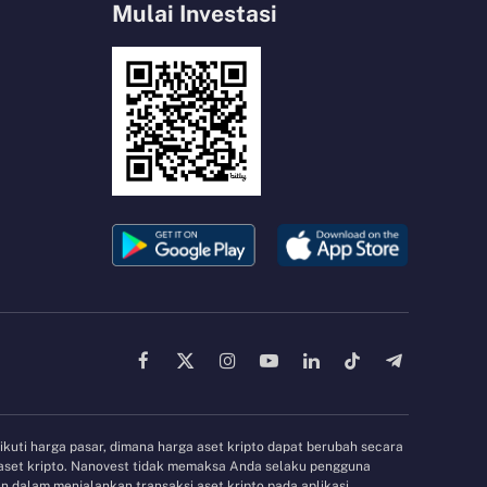
Mulai Investasi
Facebook
X
Instagram
YouTube
LinkedIn
TikTok
Telegram
(Twitter)
gikuti harga pasar, dimana harga aset kripto dapat berubah secara
 aset kripto. Nanovest tidak memaksa Anda selaku pengguna
 dalam menjalankan transaksi aset kripto pada aplikasi