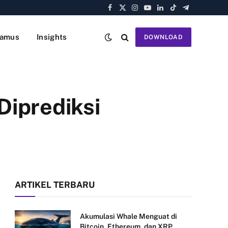
Facebook
X
Instagram
YouTube
LinkedIn
TikTok
Telegram
(Twitter)
amus
Insights
DOWNLOAD
 Diprediksi
ARTIKEL TERBARU
Akumulasi Whale Menguat di
Bitcoin, Ethereum, dan XRP