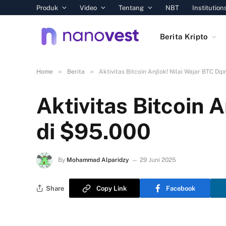
Produk
Video
Tentang
NBT
Institution
Berita Kripto
»
»
Home
Berita
Aktivitas Bitcoin Anjlok! Nilai Wajar BTC Dip
Aktivitas Bitcoin A
di $95.000
By
Mohammad Alparidzy
29 Juni 2025
Share
Copy Link
Facebook