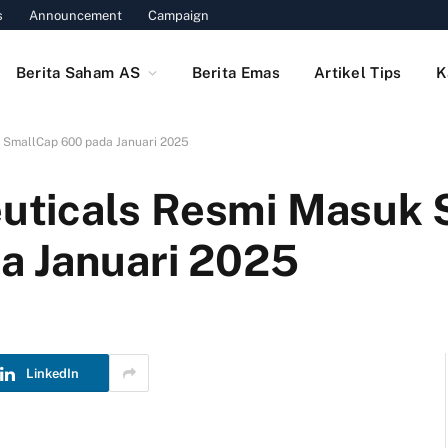
s
Announcement
Campaign
Berita Saham AS
Berita Emas
Artikel Tips
K
SmallCap 600 pada Januari 2025
uticals Resmi Masuk
a Januari 2025
LinkedIn