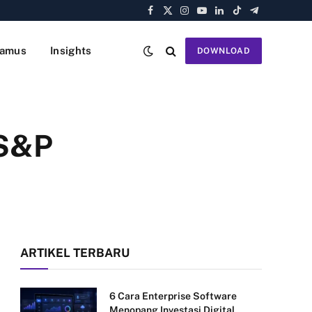
Facebook
X
Instagram
YouTube
LinkedIn
TikTok
Telegram
(Twitter)
amus
Insights
DOWNLOAD
 S&P
ARTIKEL TERBARU
6 Cara Enterprise Software
Menopang Investasi Digital