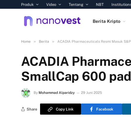
Produk
Video
Tentang
NBT
Institution
Berita Kripto
»
»
Home
Berita
ACADIA Pharmaceuticals Resmi Masuk S&P 
ACADIA Pharmace
SmallCap 600 pad
By
Mohammad Alparidzy
29 Juni 2025
Share
Copy Link
Facebook