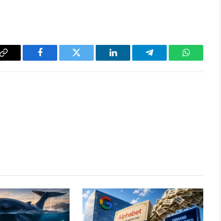
Copy
Facebook
Twitter
LinkedIn
Telegram
WhatsAp
Link