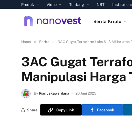
Produk
Video
Tentang
NBT
Institution
Berita Kripto
»
»
Home
Berita
3AC Gugat Terraform Labs $1,3 Miliar atas
3AC Gugat Terrafo
Manipulasi Harga
By
Rian Jakawardana
26 Juni 2025
Share
Copy Link
Facebook