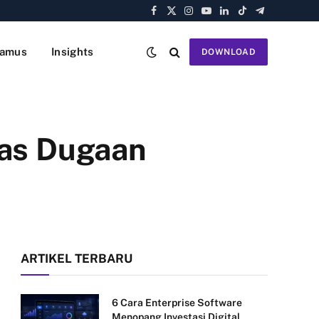
Facebook
X
Instagram
YouTube
LinkedIn
TikTok
Telegram
(Twitter)
amus
Insights
DOWNLOAD
tas Dugaan
ARTIKEL TERBARU
6 Cara Enterprise Software
Menopang Investasi Digital