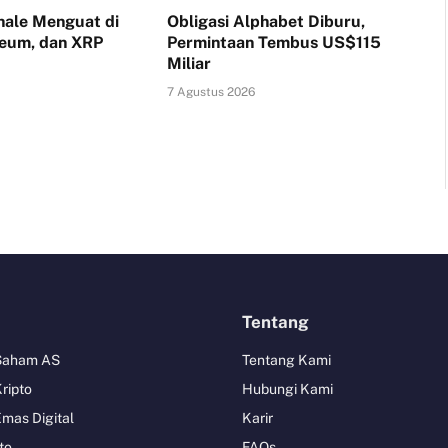
ale Menguat di
Obligasi Alphabet Diburu,
reum, dan XRP
Permintaan Tembus US$115
Miliar
7 Agustus 2026
Tentang
 Saham AS
Tentang Kami
Kripto
Hubungi Kami
Emas Digital
Karir
to
FAQs