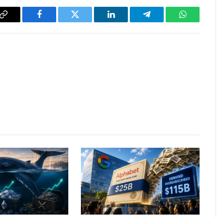
Copy
Facebook
Twitter
LinkedIn
Telegram
WhatsAp
Link