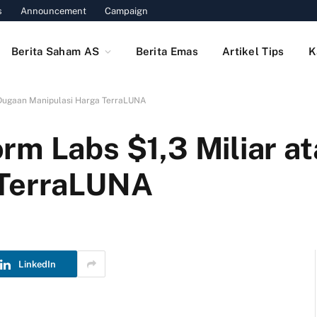
s
Announcement
Campaign
Berita Saham AS
Berita Emas
Artikel Tips
K
 Dugaan Manipulasi Harga TerraLUNA
rm Labs $1,3 Miliar a
 TerraLUNA
LinkedIn