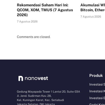
Rekomendasi Saham Hari Ini:
Akumulasi Wh
QCOM, XOM, TMUS (7 Agustus
Bitcoin, Ethe
2026)
7 Agustus 2026
7 Agustus 2026
Comments are closed.
Produk
Investasi
Investasi 
Gedung Mayapada Tower 1 Lantai 20, Suite 03A
Jl. Jend. Sudirman Kav. 28,
Investasi 
Kel. Kuningan Karet, Kec. Setiabudi
Jakarta Selatan, DKI Jakarta
Gadai Krip