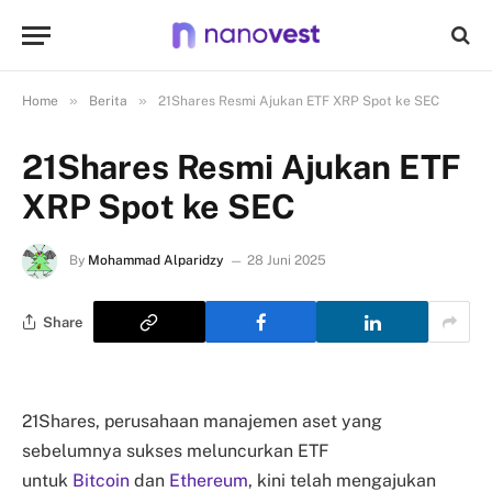
»
»
Home
Berita
21Shares Resmi Ajukan ETF XRP Spot ke SEC
21Shares Resmi Ajukan ETF
XRP Spot ke SEC
By
Mohammad Alparidzy
28 Juni 2025
Share
21Shares, perusahaan manajemen aset yang
sebelumnya sukses meluncurkan ETF
untuk
Bitcoin
dan
Ethereum
, kini telah mengajukan