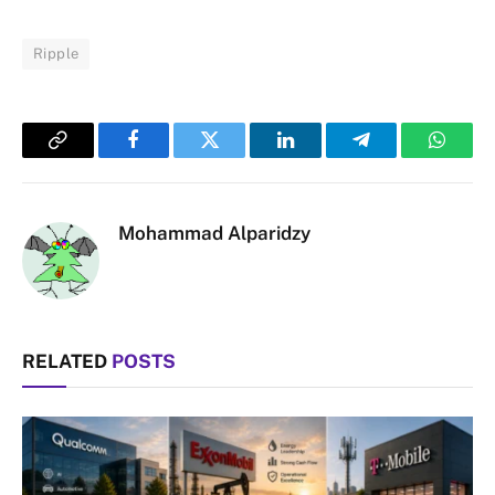
Ripple
Copy
Facebook
Twitter
LinkedIn
Telegram
Whats
Link
Mohammad Alparidzy
RELATED
POSTS