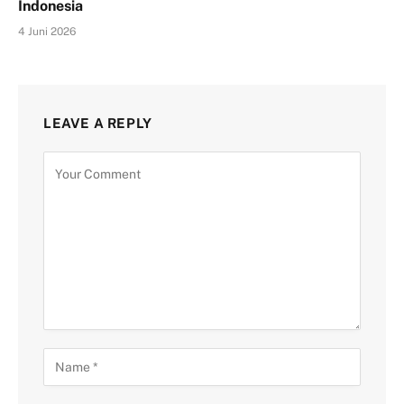
Indonesia
4 Juni 2026
LEAVE A REPLY