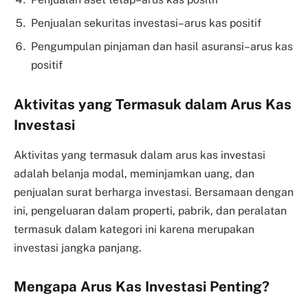
Penjualan sekuritas investasi–arus kas positif
Pengumpulan pinjaman dan hasil asuransi–arus kas
positif
Aktivitas yang Termasuk dalam Arus Kas
Investasi
Aktivitas yang termasuk dalam arus kas investasi
adalah belanja modal, meminjamkan uang, dan
penjualan surat berharga investasi. Bersamaan dengan
ini, pengeluaran dalam properti, pabrik, dan peralatan
termasuk dalam kategori ini karena merupakan
investasi jangka panjang.
Mengapa Arus Kas Investasi Penting?