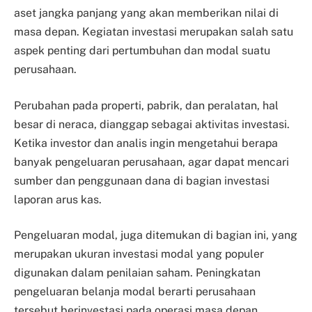
aset jangka panjang yang akan memberikan nilai di
masa depan.
Kegiatan investasi merupakan salah satu
aspek penting dari pertumbuhan dan modal suatu
perusahaan.
Perubahan pada properti, pabrik, dan peralatan, hal
besar di neraca, dianggap sebagai aktivitas investasi.
Ketika investor dan analis ingin mengetahui berapa
banyak pengeluaran perusahaan, agar dapat mencari
sumber dan penggunaan dana di bagian investasi
laporan arus kas.
Pengeluaran modal, juga ditemukan di bagian ini, yang
merupakan ukuran investasi modal yang populer
digunakan dalam penilaian saham.
Peningkatan
pengeluaran belanja modal berarti perusahaan
tersebut berinvestasi pada operasi masa depan.