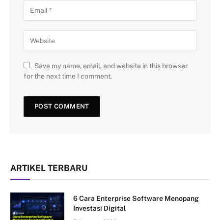
Save my name, email, and website in this browser
for the next time I comment.
ARTIKEL TERBARU
6 Cara Enterprise Software Menopang
Investasi Digital