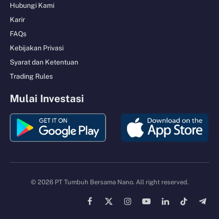
Hubungi Kami
Karir
FAQs
Kebijakan Privasi
Syarat dan Ketentuan
Trading Rules
Mulai Investasi
© 2026 PT Tumbuh Bersama Nano. All right reserved.
Facebook
X
Instagram
YouTube
LinkedIn
TikTok
Tele
(Twitter)