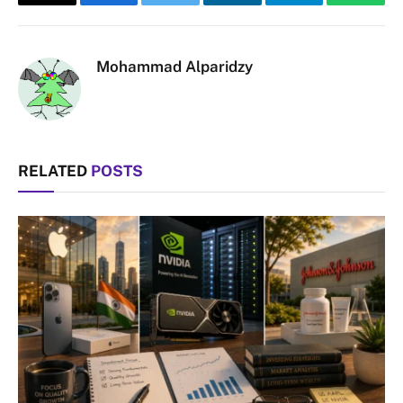
Copy
Facebook
Twitter
LinkedIn
Telegram
Whats
Link
Mohammad Alparidzy
RELATED
POSTS