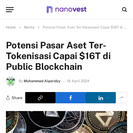
»
»
Home
Berita
Potensi Pasar Aset Ter-Tokenisasi Capai $16T di Public Blockchain
Potensi Pasar Aset Ter-
Tokenisasi Capai $16T di
Public Blockchain
By
Mohammad Alparidzy
19 April 2024
Share